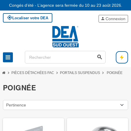
Congés d’été - L’agence sera fermée du 10 au 23 août 2026.
my_location
Localiser votre DEA
person
Connexion
view_headline
search
chevron_right
chevron_right
chevron_right
PIÈCES DÉTACHÉES FAC
PORTAILS SUSPENDUS
POIGNÉE
POIGNÉE
Pertinence