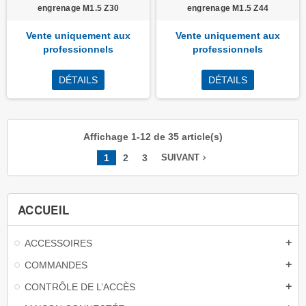
engrenage M1.5 Z30
engrenage M1.5 Z44
Vente uniquement aux
Vente uniquement aux
professionnels
professionnels
DÉTAILS
DÉTAILS
Affichage 1-12 de 35 article(s)
1
2
3
navigate_next
SUIVANT
ACCUEIL
ACCESSOIRES
add
COMMANDES
add
CONTRÔLE DE L’ACCÈS
add