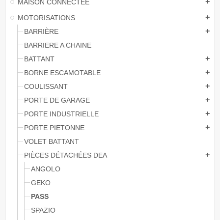
MAISON CONNECTÉE
add
MOTORISATIONS
add
BARRIÈRE
add
BARRIERE A CHAINE
BATTANT
add
BORNE ESCAMOTABLE
add
COULISSANT
add
PORTE DE GARAGE
add
PORTE INDUSTRIELLE
add
PORTE PIETONNE
add
VOLET BATTANT
PIÈCES DÉTACHÉES DEA
add
ANGOLO
GEKO
PASS
SPAZIO