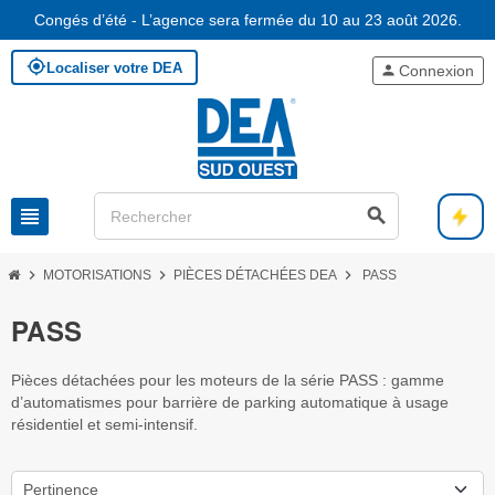
Congés d’été - L’agence sera fermée du 10 au 23 août 2026.
my_location
Localiser votre DEA
person
Connexion
view_headline
search
chevron_right
chevron_right
chevron_right
MOTORISATIONS
PIÈCES DÉTACHÉES DEA
PASS
PASS
Pièces détachées pour les moteurs de la série PASS : gamme
d’automatismes pour barrière de parking automatique à usage
résidentiel et semi-intensif.
Pertinence