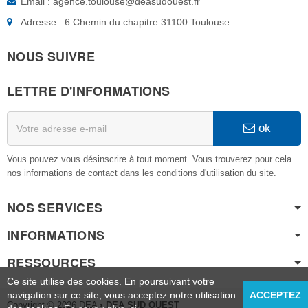
Email : agence.toulouse@deasudouest.fr
Adresse : 6 Chemin du chapitre 31100 Toulouse
NOUS SUIVRE
LETTRE D'INFORMATIONS
ok
Vous pouvez vous désinscrire à tout moment. Vous trouverez pour cela
nos informations de contact dans les conditions d'utilisation du site.
NOS SERVICES
INFORMATIONS
RESSOURCES
Ce site utilise des cookies. En poursuivant votre
navigation sur ce site, vous acceptez notre utilisation
ACCEPTEZ
Copyright © 2026 DEA
• DEA SUD OUEST