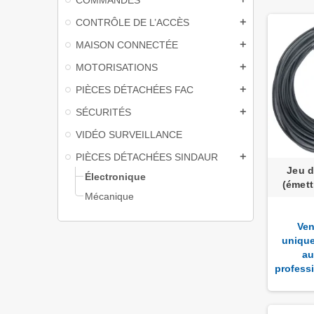
CONTRÔLE DE L’ACCÈS
add
MAISON CONNECTÉE
add
MOTORISATIONS
add
PIÈCES DÉTACHÉES FAC
add
SÉCURITÉS
add
VIDÉO SURVEILLANCE
PIÈCES DÉTACHÉES SINDAUR
add
Jeu d
Électronique
(émett
Mécanique
Ven
uniqu
au
profess