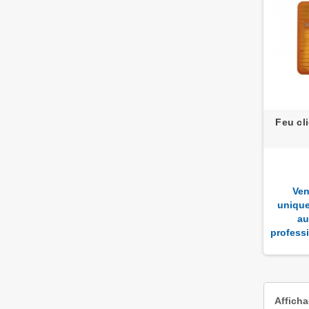
Feu cl
Ven
uniqu
au
profess
Afficha