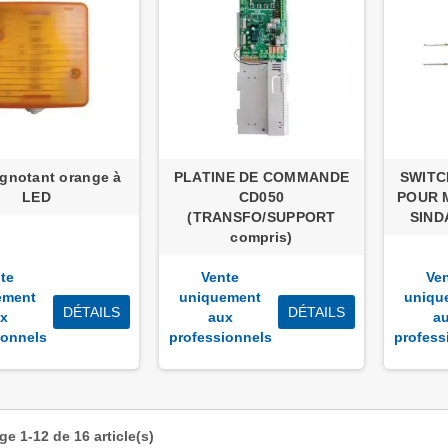
ignotant orange à
PLATINE DE COMMANDE
SWITC
LED
CD050
POUR 
(TRANSFO/SUPPORT
SIND
compris)
te
Vente
Ve
ement
uniquement
uniqu
DÉTAILS
DÉTAILS
x
aux
a
ionnels
professionnels
profess
ge 1-12 de 16 article(s)