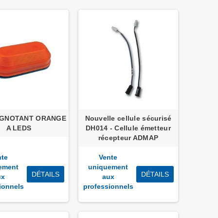
IGNOTANT ORANGE
Nouvelle cellule sécurisé
A LEDS
DH014 - Cellule émetteur
récepteur ADMAP
nte
Vente
ement
uniquement
DÉTAILS
DÉTAILS
ux
aux
ionnels
professionnels