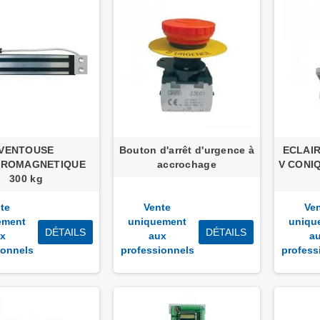
VENTOUSE
Bouton d'arrêt d'urgence à
ECLAIR
TROMAGNETIQUE
accrochage
V CONIQ
300 kg
te
Vente
Ve
ement
uniquement
uniqu
DÉTAILS
DÉTAILS
x
aux
a
ionnels
professionnels
profess