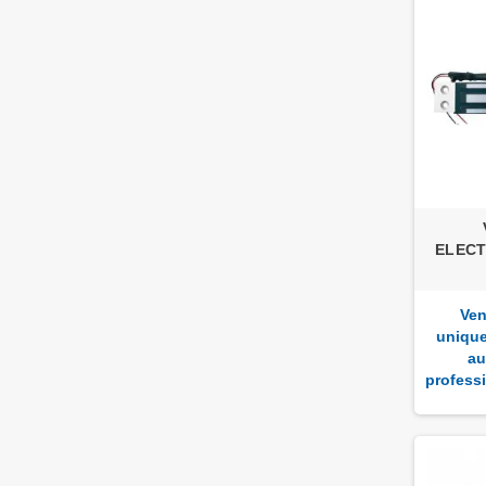
ELEC
Ven
uniqu
au
profess