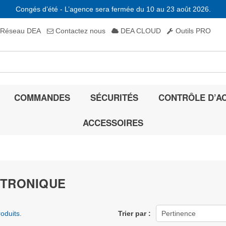
Congés d’été - L’agence sera fermée du 10 au 23 août 2026.
Réseau DEA
Contactez nous
DEA CLOUD
Outils PRO
COMMANDES
SÉCURITÉS
CONTRÔLE D’A
ACCESSOIRES
TRONIQUE
roduits.
Trier par :
Pertinence