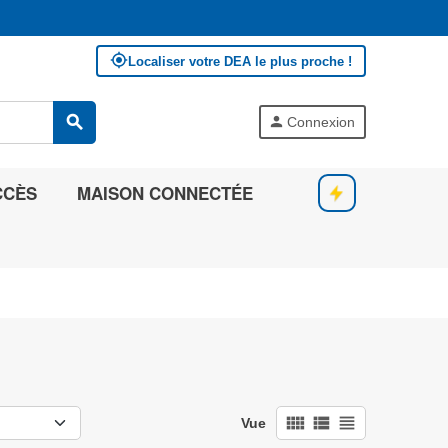
my_location
Localiser votre DEA le plus proche !
search
person
Connexion
CCÈS
MAISON CONNECTÉE
view_comfy
view_list
view_headline
Vue