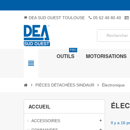
DEA SUD OUEST TOULOUSE
05 62 48 80 40
store
phone
PRO
OUTILS
MOTORISATIONS
view_headline
chevron_right
PIÈCES DÉTACHÉES SINDAUR
chevron_right
Électronique
ÉLEC
ACCUEIL
ACCESSOIRES
add
Il y a 16 p
COMMANDES
add