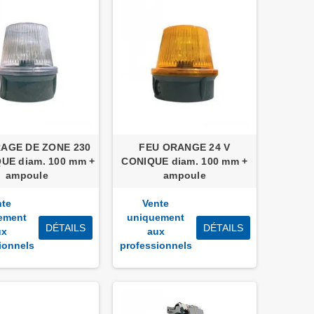
AGE DE ZONE 230
FEU ORANGE 24 V
UE diam. 100 mm +
CONIQUE diam. 100 mm +
ampoule
ampoule
nte
Vente
ement
uniquement
DÉTAILS
DÉTAILS
ux
aux
ionnels
professionnels