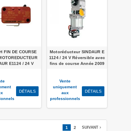
H FIN DE COURSE
Motoréducteur SINDAUR E
MOTOREDUCTEUR
1124 / 24 V Réversible avec
AUR E1124 / 24 V
fins de course Année 2009
nte
Vente
ement
uniquement
DÉTAILS
DÉTAILS
ux
aux
ionnels
professionnels
1
2
navigate_next
SUIVANT