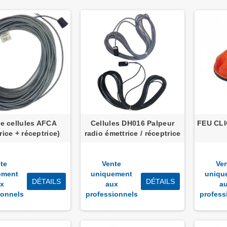
e cellules AFCA
Cellules DH016 Palpeur
FEU CL
rice + réceptrice)
radio émettrice / réceptrice
te
Vente
Ve
ement
uniquement
uniqu
DÉTAILS
DÉTAILS
x
aux
a
ionnels
professionnels
profess