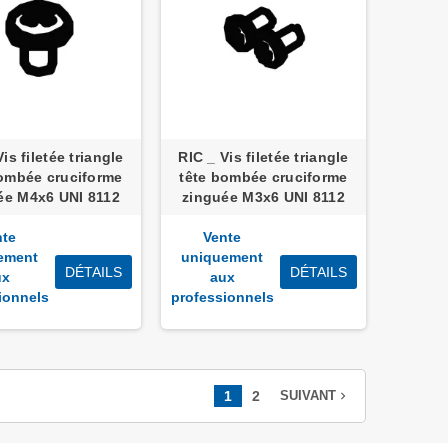
is filetée triangle
RIC _ Vis filetée triangle
bombée cruciforme
tête bombée cruciforme
ée M4x6 UNI 8112
zinguée M3x6 UNI 8112
nte
Vente
ement
uniquement
DÉTAILS
DÉTAILS
ux
aux
ionnels
professionnels
1
2
navigate_next
SUIVANT