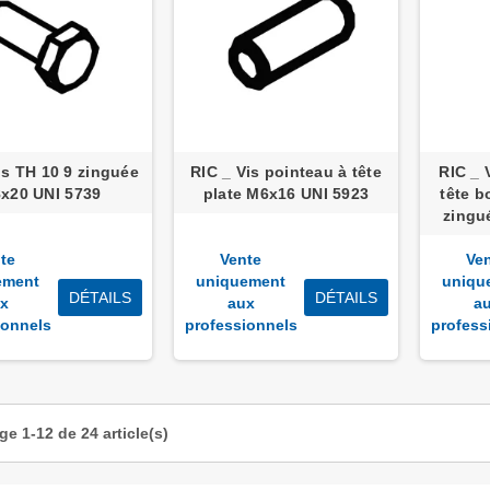
is TH 10 9 zinguée
RIC _ Vis pointeau à tête
RIC _ V
x20 UNI 5739
plate M6x16 UNI 5923
tête 
zingu
te
Vente
Ve
ement
uniquement
uniqu
DÉTAILS
DÉTAILS
x
aux
a
ionnels
professionnels
profess
ge 1-12 de 24 article(s)