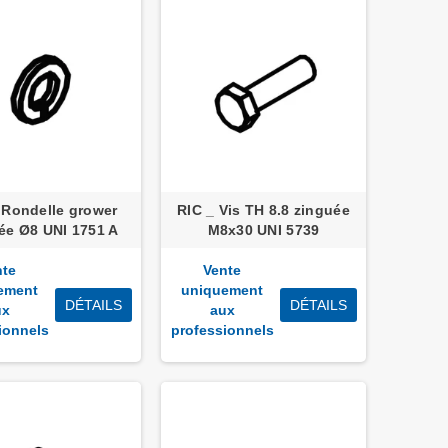
 Rondelle grower
RIC _ Vis TH 8.8 zinguée
ée Ø8 UNI 1751 A
M8x30 UNI 5739
nte
Vente
ement
uniquement
DÉTAILS
DÉTAILS
ux
aux
ionnels
professionnels