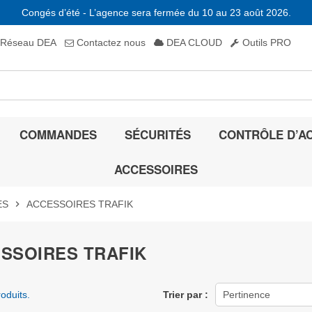
Congés d’été - L’agence sera fermée du 10 au 23 août 2026.
Réseau DEA
Contactez nous
DEA CLOUD
Outils PRO
COMMANDES
SÉCURITÉS
CONTRÔLE D’A
ACCESSOIRES
ES
chevron_right
ACCESSOIRES TRAFIK
SSOIRES TRAFIK
roduits.
Trier par :
Pertinence