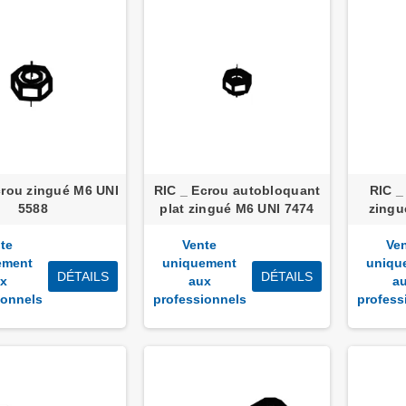
crou zingué M6 UNI
RIC _ Ecrou autobloquant
RIC _
5588
plat zingué M6 UNI 7474
zingu
te
Vente
Ve
ement
uniquement
uniqu
DÉTAILS
DÉTAILS
x
aux
a
ionnels
professionnels
profess