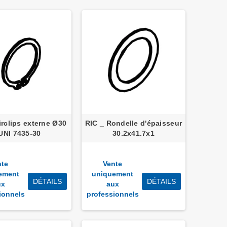
irclips externe Ø30
RIC _ Rondelle d'épaisseur
UNI 7435-30
30.2x41.7x1
nte
Vente
ement
uniquement
DÉTAILS
DÉTAILS
ux
aux
ionnels
professionnels