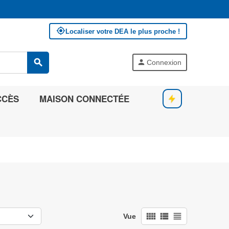
my_location
Localiser votre DEA le plus proche !
search
person
Connexion
CCÈS
MAISON CONNECTÉE
view_comfy
view_list
view_headline
Vue