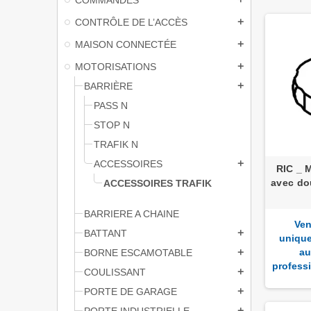
CONTRÔLE DE L’ACCÈS
add
MAISON CONNECTÉE
add
MOTORISATIONS
add
BARRIÈRE
add
PASS N
STOP N
TRAFIK N
ACCESSOIRES
add
RIC _ 
avec dou
ACCESSOIRES TRAFIK
BARRIERE A CHAINE
Ven
BATTANT
add
uniqu
au
BORNE ESCAMOTABLE
add
profess
COULISSANT
add
PORTE DE GARAGE
add
PORTE INDUSTRIELLE
add