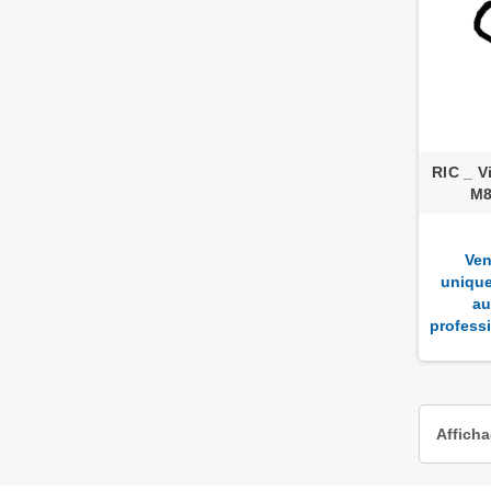
RIC _ V
M8
Ven
uniqu
au
profess
Afficha