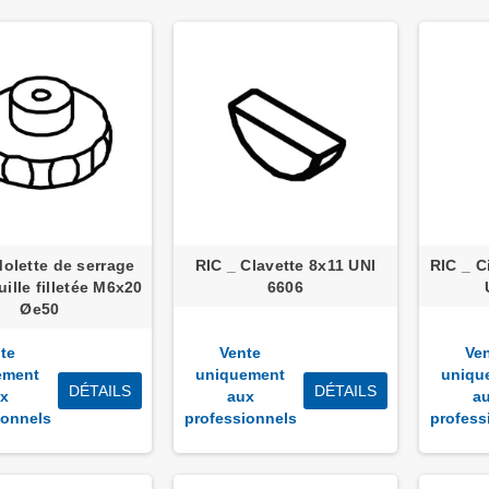
Molette de serrage
RIC _ Clavette 8x11 UNI
RIC _ C
ille filletée M6x20
6606
Øe50
te
Vente
Ve
ement
uniquement
uniqu
DÉTAILS
DÉTAILS
x
aux
a
ionnels
professionnels
profess