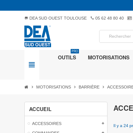
DEA SUD OUEST TOULOUSE
05 62 48 80 40
store
phone
PRO
OUTILS
MOTORISATIONS
view_headline
chevron_right
MOTORISATIONS
chevron_right
BARRIÈRE
chevron_right
ACCESSOIR
ACCE
ACCUEIL
ACCESSOIRES
add
Il y a 24 p
COMMANDES
add