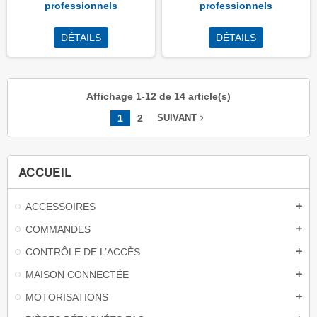
professionnels
professionnels
DÉTAILS
DÉTAILS
Affichage 1-12 de 14 article(s)
1
2
navigate_next
SUIVANT
ACCUEIL
ACCESSOIRES
add
COMMANDES
add
CONTRÔLE DE L’ACCÈS
add
MAISON CONNECTÉE
add
MOTORISATIONS
add