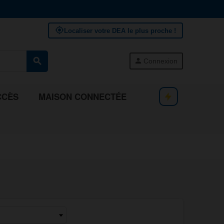
my_location
Localiser votre DEA le plus proche !
search
person
Connexion
CCÈS
MAISON CONNECTÉE