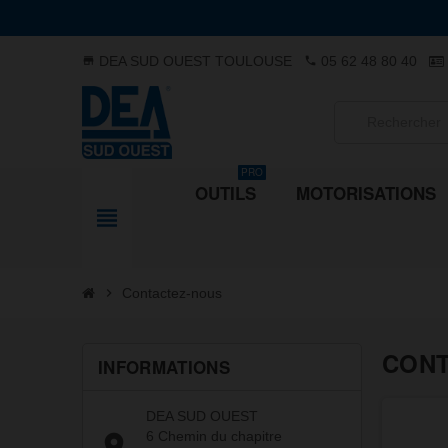
DEA SUD OUEST TOULOUSE
05 62 48 80 40
store
phone
PRO
OUTILS
MOTORISATIONS
view_headline
chevron_right
Contactez-nous
CONT
INFORMATIONS
DEA SUD OUEST
6 Chemin du chapitre
place