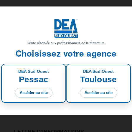
Adresse e-mail
Numéro de téléphone
Document joint
CH
Vente réservée aux professionnels de la fermeture
Choisissez votre agence
Message
DEA Sud Ouest
DEA Sud Ouest
Pessac
Toulouse
Accéder au site
Accéder au site
LETTRE D'INFORMATIONS