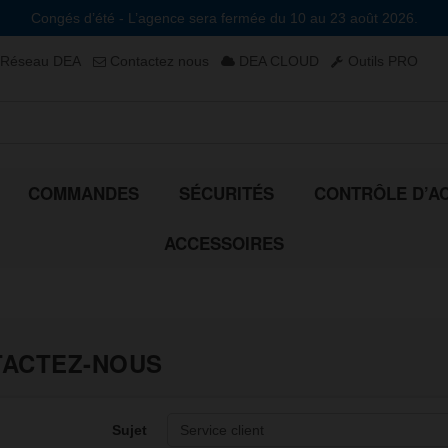
Congés d’été - L’agence sera fermée du 10 au 23 août 2026.
Réseau DEA
Contactez nous
DEA CLOUD
Outils PRO
COMMANDES
SÉCURITÉS
CONTRÔLE D’A
ACCESSOIRES
ACTEZ-NOUS
Sujet