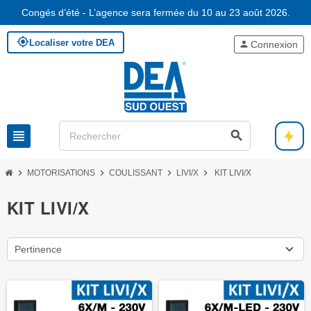
Congés d’été - L’agence sera fermée du 10 au 23 août 2026.
my_location
Localiser votre DEA
person
Connexion
view_headline
search
chevron_right
chevron_right
chevron_right
chevron_right
MOTORISATIONS
COULISSANT
LIVI/X
KIT LIVI/X
KIT LIVI/X
Pertinence