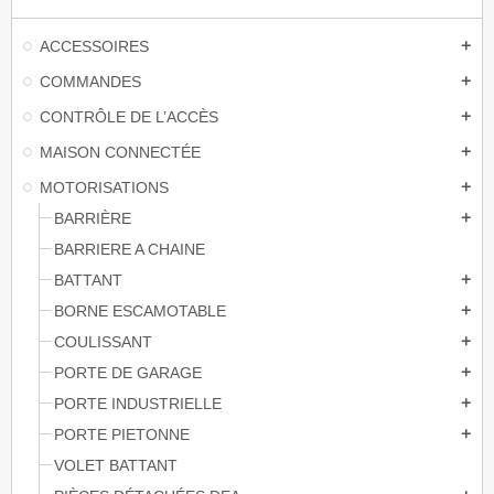
ACCESSOIRES
add
COMMANDES
add
CONTRÔLE DE L’ACCÈS
add
MAISON CONNECTÉE
add
MOTORISATIONS
add
BARRIÈRE
add
BARRIERE A CHAINE
BATTANT
add
BORNE ESCAMOTABLE
add
COULISSANT
add
PORTE DE GARAGE
add
PORTE INDUSTRIELLE
add
PORTE PIETONNE
add
VOLET BATTANT