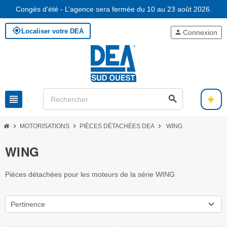
Congés d’été - L’agence sera fermée du 10 au 23 août 2026.
my_location
Localiser votre DEA
person
Connexion
view_headline
search
chevron_right
chevron_right
chevron_right
MOTORISATIONS
PIÈCES DÉTACHÉES DEA
WING
WING
Pièces détachées pour les moteurs de la série WING
Pertinence