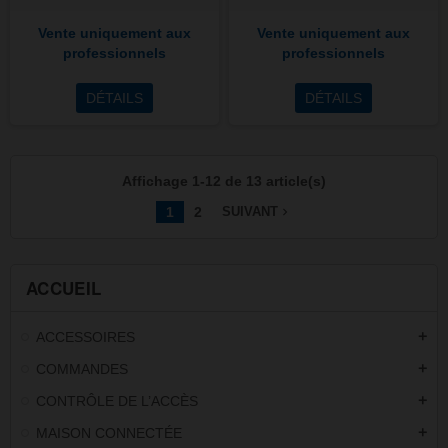
Vente uniquement aux
Vente uniquement aux
professionnels
professionnels
DÉTAILS
DÉTAILS
Affichage 1-12 de 13 article(s)
1
2
navigate_next
SUIVANT
ACCUEIL
ACCESSOIRES
add
COMMANDES
add
CONTRÔLE DE L’ACCÈS
add
MAISON CONNECTÉE
add