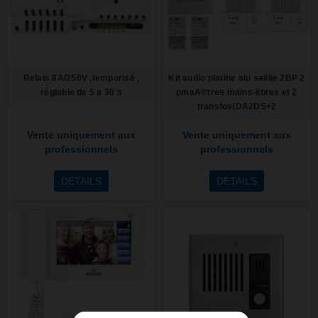
Relais 8A/250V ,temporisé ,
Kit audio platine alu saillie 2BP 2
réglable de 5 a 30 s
pmaA®tres mains-libres et 2
transfos(DA2DS+2
Vente uniquement aux
Vente uniquement aux
professionnels
professionnels
DÉTAILS
DÉTAILS