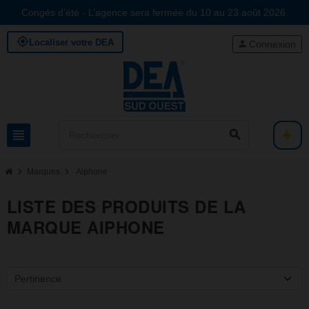
Congés d’été - L’agence sera fermée du 10 au 23 août 2026.
my_location
Localiser votre DEA
person
Connexion
view_headline
search
chevron_right
chevron_right
Marques
Aiphone
LISTE DES PRODUITS DE LA
MARQUE AIPHONE
Pertinence