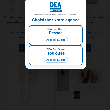
Vente réservée aux professionnels de la fermeture
Moniteur secondaire avec boucle
Platine inoxydable encastrable
Choisissez votre agence
magnétique et écran tactile 7"
avec un bouton
DEA Sud Ouest
Vente uniquement aux
Vente uniquement aux
Pessac
professionnels
professionnels
Accéder au site
DÉTAILS
DÉTAILS
DEA Sud Ouest
Toulouse
Accéder au site