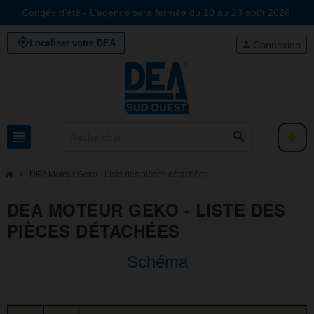
Congés d’été - L’agence sera fermée du 10 au 23 août 2026.
my_location
Localiser votre DEA
person
Connexion
view_headline
search
chevron_right
DEA Moteur Geko - Liste des pièces détachées
DEA MOTEUR GEKO - LISTE DES
PIÈCES DÉTACHÉES
Schéma