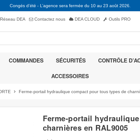
Congés d’été - L’agence sera fermée du 10 au 23 août 2026.
Réseau DEA
Contactez nous
DEA CLOUD
Outils PRO
COMMANDES
SÉCURITÉS
CONTRÔLE D’A
ACCESSOIRES
ORTE
chevron_right
Ferme-portail hydraulique compact pour tous types de char
Ferme-portail hydrauliqu
charnières en RAL9005