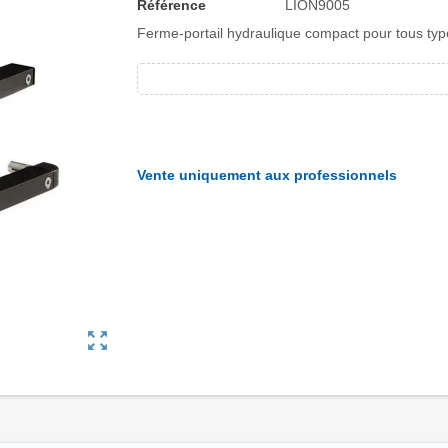
Référence
LION9005
Ferme-portail hydraulique compact pour tous ty
Vente uniquement aux professionnels
zoom_out_map