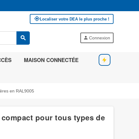
my_location
Localiser votre DEA le plus proche !
search
person
Connexion
CCÈS
MAISON CONNECTÉE
nières en RAL9005
e compact pour tous types de