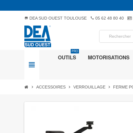
DEA SUD OUEST TOULOUSE
05 62 48 80 40
store
phone
PRO
OUTILS
MOTORISATIONS
view_headline
chevron_right
ACCESSOIRES
chevron_right
VERROUILLAGE
chevron_right
FERME P