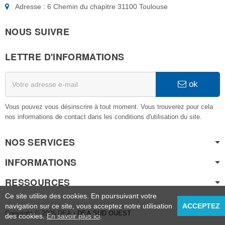
Adresse : 6 Chemin du chapitre 31100 Toulouse
NOUS SUIVRE
LETTRE D'INFORMATIONS
ok
Vous pouvez vous désinscrire à tout moment. Vous trouverez pour cela
nos informations de contact dans les conditions d'utilisation du site.
NOS SERVICES
INFORMATIONS
RESSOURCES
Ce site utilise des cookies. En poursuivant votre
navigation sur ce site, vous acceptez notre utilisation
ACCEPTEZ
Copyright © 2026 DEA
• DEA SUD OUEST
des cookies.
En savoir plus ici
.