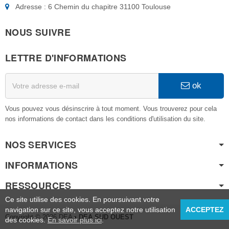
Adresse : 6 Chemin du chapitre 31100 Toulouse
NOUS SUIVRE
LETTRE D'INFORMATIONS
ok
Vous pouvez vous désinscrire à tout moment. Vous trouverez pour cela
nos informations de contact dans les conditions d'utilisation du site.
NOS SERVICES
INFORMATIONS
RESSOURCES
Ce site utilise des cookies. En poursuivant votre
navigation sur ce site, vous acceptez notre utilisation
ACCEPTEZ
Copyright © 2026 DEA
• DEA SUD OUEST
des cookies.
En savoir plus ici
.