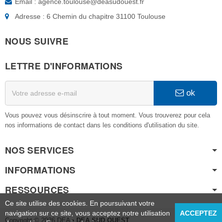
Email : agence.toulouse@deasudouest.fr
Adresse : 6 Chemin du chapitre 31100 Toulouse
NOUS SUIVRE
LETTRE D'INFORMATIONS
ok
Vous pouvez vous désinscrire à tout moment. Vous trouverez pour cela
nos informations de contact dans les conditions d'utilisation du site.
NOS SERVICES
INFORMATIONS
RESSOURCES
Ce site utilise des cookies. En poursuivant votre
navigation sur ce site, vous acceptez notre utilisation
ACCEPTEZ
Copyright © 2026 DEA
• DEA SUD OUEST