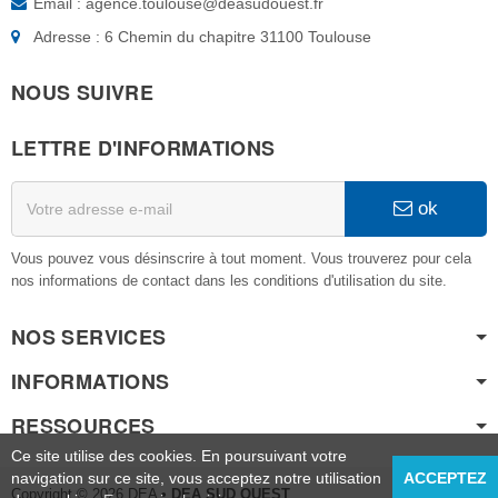
Email : agence.toulouse@deasudouest.fr
Adresse : 6 Chemin du chapitre 31100 Toulouse
NOUS SUIVRE
LETTRE D'INFORMATIONS
ok
Vous pouvez vous désinscrire à tout moment. Vous trouverez pour cela
nos informations de contact dans les conditions d'utilisation du site.
NOS SERVICES
INFORMATIONS
RESSOURCES
Ce site utilise des cookies. En poursuivant votre
navigation sur ce site, vous acceptez notre utilisation
ACCEPTEZ
Copyright © 2026 DEA
• DEA SUD OUEST