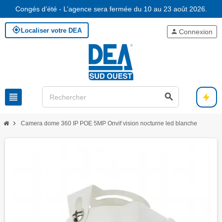
Congés d’été - L’agence sera fermée du 10 au 23 août 2026.
my_location
Localiser votre DEA
person
Connexion
view_headline
search
chevron_right
Camera dome 360 IP POE 5MP Onvif vision nocturne led blanche