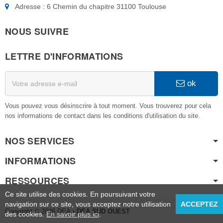
Adresse : 6 Chemin du chapitre 31100 Toulouse
NOUS SUIVRE
LETTRE D'INFORMATIONS
ok
Vous pouvez vous désinscrire à tout moment. Vous trouverez pour cela
nos informations de contact dans les conditions d'utilisation du site.
NOS SERVICES
INFORMATIONS
RESSOURCES
Ce site utilise des cookies. En poursuivant votre
navigation sur ce site, vous acceptez notre utilisation
ACCEPTEZ
Copyright © 2026 DEA
• DEA SUD OUEST
des cookies.
En savoir plus ici
.